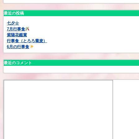
最近の投稿
七夕☆
7月行事食
紫陽花鑑賞
行事食（とろろ蕎麦）
6月の行事食
最近のコメント