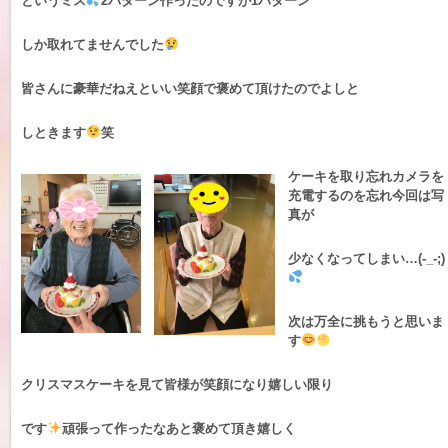
というミス
2パターン作ったのですが1パターン
しか取れてませんでした
皆さんに豪華だねえといい笑顔で褒めて頂けたのでよしと
しときます
笑
ケーキを取り忘れカメラを
充電するのを忘れ今回は写
真が
少なくなってしまい…(-_-;)
次は万全に挑もうと思いま
す
クリスマスケーキを見て皆様が笑顔になり嬉しい限り
です
頑張って作ったなあと褒めて頂き嬉しく