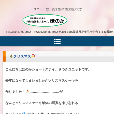
ユニット型・従来型の併設施設です。
特別養護老人ホームほのか
TEL.
050-3776-9972 FAX.0299-36-8072
〒319-0116茨城県小美玉市中台１４５番地4
クリスマス
こんにちはほのかショートステイ、さつきユニットです。
去年になってしまいましたがクリスマスケーキを
作りました
………………………が
なんとクリスマスケーキ単体の写真を撮り忘れる