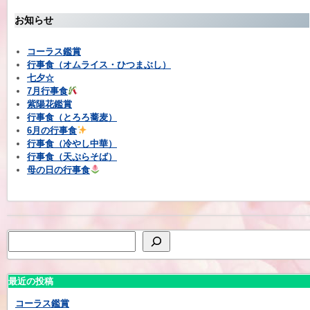
お知らせ
コーラス鑑賞
行事食（オムライス・ひつまぶし）
七夕☆
7月行事食
紫陽花鑑賞
行事食（とろろ蕎麦）
6月の行事食
行事食（冷やし中華）
行事食（天ぷらそば）
母の日の行事食
最近の投稿
コーラス鑑賞