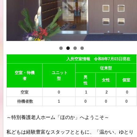
入所空室情報 令和8年7月03日現在
従来型
空室・待機
ユニット
男
者
型
女性
個室
性
空室
0
1
2
0
待機者数
1
0
0
0
～特別養護老人ホーム「ほのか」へようこそ～
私どもは経験豊富なスタッフとともに、「温かい、ゆとり