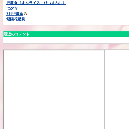
行事食（オムライス・ひつまぶし）
七夕☆
7月行事食
紫陽花鑑賞
最近のコメント