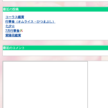
最近の投稿
コーラス鑑賞
行事食（オムライス・ひつまぶし）
七夕☆
7月行事食
紫陽花鑑賞
最近のコメント