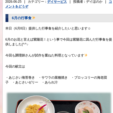
2026-06-25
|
カテゴリー :
デイサービス
|
投稿者 : デイほのか
|
コ
メントをどうぞ
6月の行事食
本日（6月8日）提供した行事食を紹介したいと思います☺
6月のお花と言えば紫陽花！という事で今回は紫陽花に因んだ行事食を提
供しました(^^♪
今回も調理師さんが試作を重ねた料理となっています
今回の献立は
・あじさい海苔巻き ・サワラの菜種焼き ・ブロッコリーの海老団
子 ・あじさいゼリー ・あられ汁