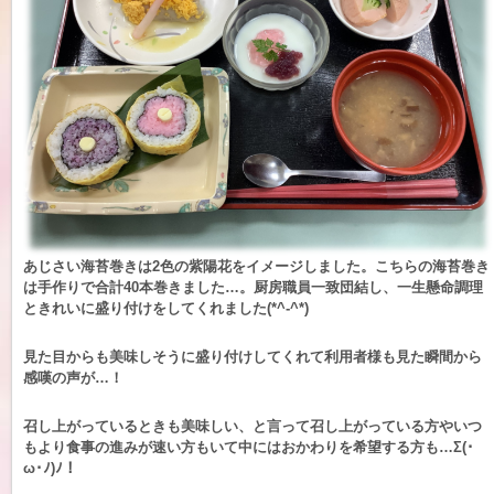
あじさい海苔巻きは2色の紫陽花をイメージしました。こちらの海苔巻き
は手作りで合計40本巻きました…。厨房職員一致団結し、一生懸命調理
ときれいに盛り付けをしてくれました(*^-^*)
見た目からも美味しそうに盛り付けしてくれて利用者様も見た瞬間から
感嘆の声が…！
召し上がっているときも美味しい、と言って召し上がっている方やいつ
もより食事の進みが速い方もいて中にはおかわりを希望する方も…Σ(･
ω･ﾉ)ﾉ！