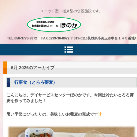
ユニット型・従来型の併設施設です。
特別養護老人ホームほのか
TEL.
050-3776-9972 FAX.0299-36-8072
〒319-0116茨城県小美玉市中台１４５番地4
6月 2026
のアーカイブ
行事食（とろろ蕎麦）
こんにちは。デイサービスセンターほのかです。今回は冷たいとろろ蕎
麦を作ってみました！
暑い季節にぴったりの、美味しいお蕎麦の完成です