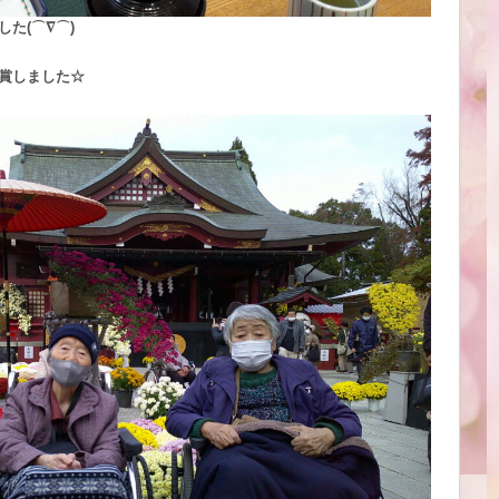
た(⌒∇⌒)
賞しました☆