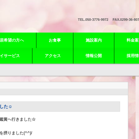
TEL.
050-3776-9972 FAX.0299-36-80
居希望の方へ
お食事
施設案内
料金案
イサービス
アクセス
情報公開
採用情
した☺
鑑賞へ行きました☆
りました(^^)/