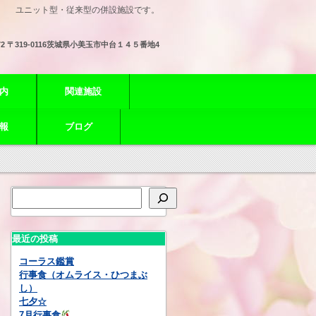
ユニット型・従来型の併設施設です。
72
〒319-0116茨城県小美玉市中台１４５番地4
内
関連施設
報
ブログ
最近の投稿
コーラス鑑賞
行事食（オムライス・ひつまぶ
し）
七夕☆
7月行事食