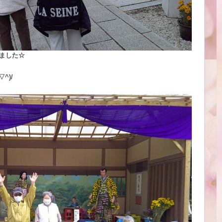
ました☆
^)/