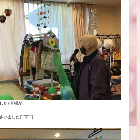
したがT様が、
いました(⌒∇⌒)