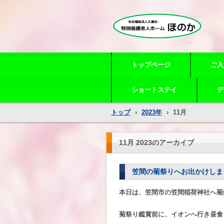
特別養護老人ホームほのか
トップページ
ご入
ショートステイ
デ
トップ
›
2023年
›
11月
11月 2023
のアーカイブ
笠間の菊祭りへお出かけしま
本日は、笠間市の笠間稲荷神社へ菊
菊祭り鑑賞前に、イオンへ行き昼食を摂