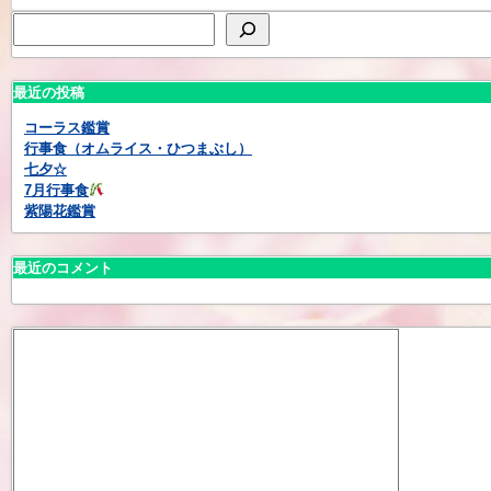
最近の投稿
コーラス鑑賞
行事食（オムライス・ひつまぶし）
七夕☆
7月行事食
紫陽花鑑賞
最近のコメント