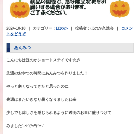
2024-10-18
|
カテゴリー :
ほのか
|
投稿者 : ほのか久遠会
|
コメン
トをどうぞ
あんみつ
こんにちはほのかショートステイです☆彡
先週のおやつの時間にあんみつを作りました！
やっと寒くなってきたと思ったのに
先週はまたいきなり暑くなりましたね☀
少しでも涼しさを感じられるように透明のお皿に盛りつけて
みました°˖✧◝(⁰▿⁰)◜✧˖°