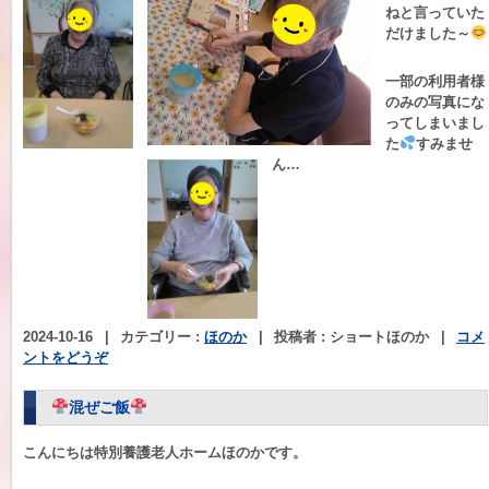
ねと言っていた
だけました～
一部の利用者様
のみの写真にな
ってしまいまし
た
すみませ
ん…
2024-10-16
|
カテゴリー :
ほのか
|
投稿者 : ショートほのか
|
コメ
ントをどうぞ
混ぜご飯
こんにちは特別養護老人ホームほのかです。