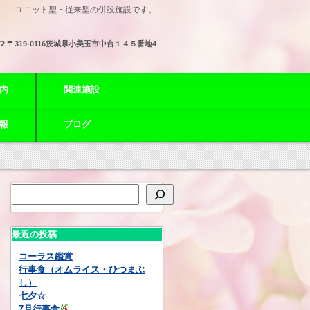
ユニット型・従来型の併設施設です。
72
〒319-0116茨城県小美玉市中台１４５番地4
内
関連施設
報
ブログ
最近の投稿
コーラス鑑賞
行事食（オムライス・ひつまぶ
し）
七夕☆
7月行事食