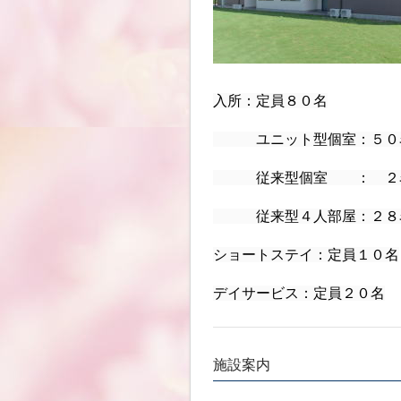
入所：定員８０名
ユニット型個室：５０
従来型個室 ： ２
従来型４人部屋：２８
ショートステイ：定員１０名
デイサービス：定員２０名
施設案内