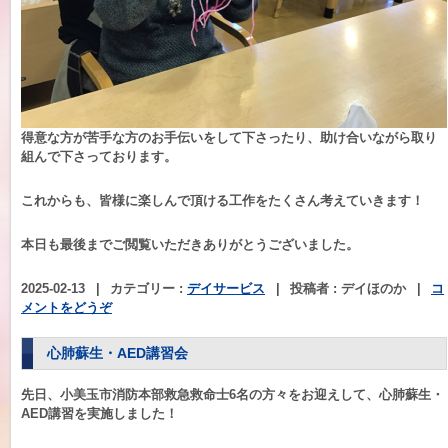
得意な方が苦手な方のお手伝いをして下さったり、助け合いながら取り
組んで下さっております。
これからも、皆様に楽しんで頂ける工作をたくさん考えていきます！
本日も最後までご閲覧いただきありがとうございました。
2025-02-13
|
カテゴリー :
デイサービス
|
投稿者 : デイほのか
|
コ
メントをどうぞ
心肺蘇生・AED講習会
先日、小美玉市消防本部救急救命士6名の方々をお迎えして、心肺蘇生・
AED講習を実施しました！