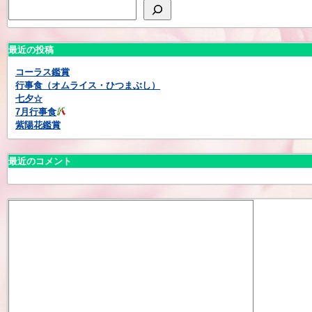
最近の投稿
コーラス鑑賞
行事食（オムライス・ひつまぶし）
七夕☆
7月行事食
紫陽花鑑賞
最近のコメント