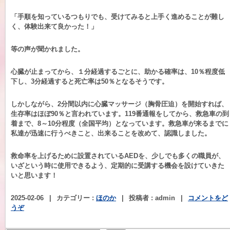
「手順を知っているつもりでも、受けてみると上手く進めることが難し
く、体験出来て良かった！」
等の声が聞かれました。
心臓が止まってから、１分経過するごとに、助かる確率は、10％程度低
下し、3分経過すると死亡率は50％となるそうです。
しかしながら、2分間以内に心臓マッサージ（胸骨圧迫）を開始すれば、
生存率はほぼ90％と言われています。119番通報をしてから、救急車の到
着まで、8～10分程度（全国平均）となっています。救急車が来るまでに
私達が迅速に行うべきこと、出来ることを改めて、認識しました。
救命率を上げるために設置されているAEDを、少しでも多くの職員が、
いざという時に使用できるよう、定期的に受講する機会を設けていきた
いと思います！
2025-02-06
|
カテゴリー :
ほのか
|
投稿者 : admin
|
コメントをど
うぞ