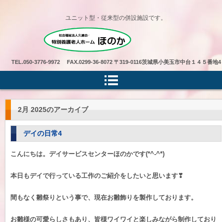
ユニット型・従来型の併設施設です。
特別養護老人ホームほのか
TEL.
050-3776-9972 FAX.0299-36-8072
〒319-0116茨城県小美玉市中台１４５番地4
2月 2025
のアーカイブ
デイの日常4
こんにちは。デイサービスセンターほのかです(*^-^*)
本日もデイで行っている工作のご紹介をしたいと思います❣
間もなく雛祭りという事で、現在お雛飾りを製作しております。
お雛様の可愛らしさもあり、皆様ワイワイと楽しみながら制作しており