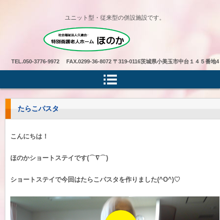
ユニット型・従来型の併設施設です。
特別養護老人ホームほのか
TEL.
050-3776-9972 FAX.0299-36-8072
〒319-0116茨城県小美玉市中台１４５番地4
たらこパスタ
こんにちは！
ほのかショートステイです(⌒∇⌒)
ショートステイで今回はたらこパスタを作りました(^O^)♡