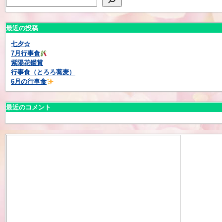
最近の投稿
七夕☆
7月行事食
紫陽花鑑賞
行事食（とろろ蕎麦）
6月の行事食
最近のコメント