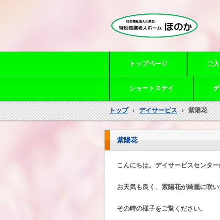
特別養護老人ホームほのか
トップページ
ご入
ショートステイ
デ
トップ
›
デイサービス
›
紫陽花
紫陽花
こんにちは。デイサービスセンター
お天気も良く、紫陽花が綺麗に咲い
その時の様子をご覧ください。