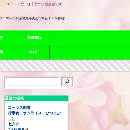
ユニット型・従来型の併設施設です。
72
〒319-0116茨城県小美玉市中台１４５番地4
内
関連施設
報
ブログ
最近の投稿
コーラス鑑賞
行事食（オムライス・ひつまぶ
し）
七夕☆
7月行事食