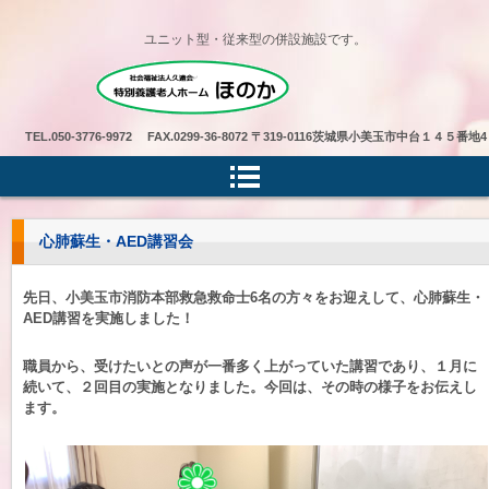
ユニット型・従来型の併設施設です。
特別養護老人ホームほのか
TEL.
050-3776-9972 FAX.0299-36-8072
〒319-0116茨城県小美玉市中台１４５番地4
心肺蘇生・AED講習会
先日、小美玉市消防本部救急救命士6名の方々をお迎えして、心肺蘇生・
AED講習を実施しました！
職員から、受けたいとの声が一番多く上がっていた講習であり、１月に
続いて、２回目の実施となりました。今回は、その時の様子をお伝えし
ます。