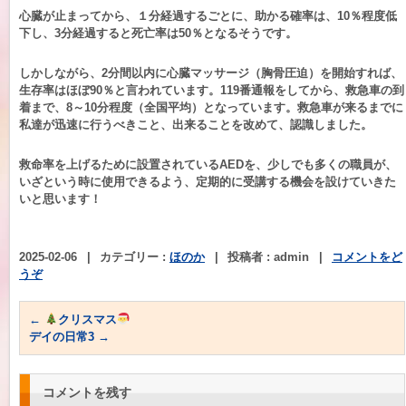
心臓が止まってから、１分経過するごとに、助かる確率は、10％程度低
下し、3分経過すると死亡率は50％となるそうです。
しかしながら、2分間以内に心臓マッサージ（胸骨圧迫）を開始すれば、
生存率はほぼ90％と言われています。119番通報をしてから、救急車の到
着まで、8～10分程度（全国平均）となっています。救急車が来るまでに
私達が迅速に行うべきこと、出来ることを改めて、認識しました。
救命率を上げるために設置されているAEDを、少しでも多くの職員が、
いざという時に使用できるよう、定期的に受講する機会を設けていきた
いと思います！
2025-02-06
|
カテゴリー :
ほのか
|
投稿者 : admin
|
コメントをど
うぞ
←
クリスマス
デイの日常3
→
コメントを残す