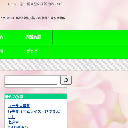
ユニット型・従来型の併設施設です。
72
〒319-0116茨城県小美玉市中台１４５番地4
内
関連施設
報
ブログ
最近の投稿
コーラス鑑賞
行事食（オムライス・ひつまぶ
し）
七夕☆
7月行事食