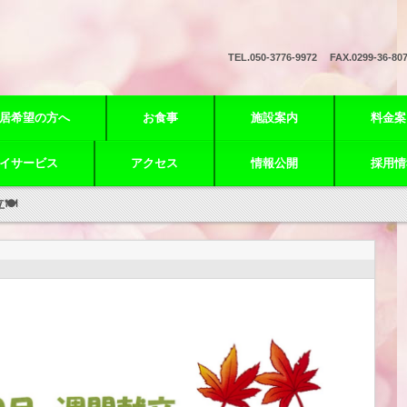
TEL.
050-3776-9972 FAX.0299-36-80
居希望の方へ
お食事
施設案内
料金案
イサービス
アクセス
情報公開
採用情
立🍽