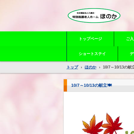
特別養護老人ホームほのか
トップページ
ご入
ショートステイ
デ
トップ
›
ほのか
›
10/7～10/13の献
10/7～10/13の献立🍽