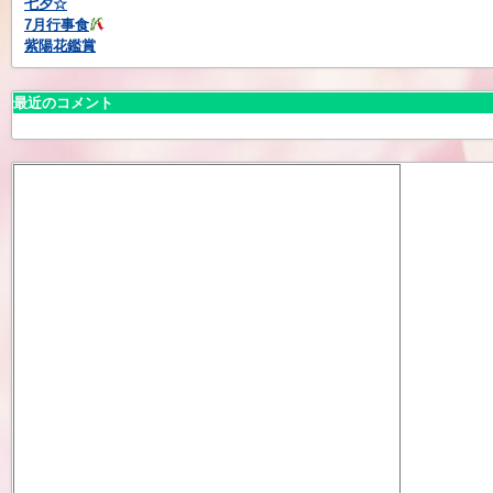
七夕☆
7月行事食
紫陽花鑑賞
最近のコメント