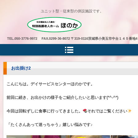
ユニット型・従来型の併設施設です。
特別養護老人ホームほのか
TEL.
050-3776-9972 FAX.0299-36-8072
〒319-0116茨城県小美玉市中台１４５番地4
お出掛け2
こんにちは。デイサービスセンターほのかです。
前回に続き、お出かけの様子をご紹介したいと思います(*^-^*)
今回は回転ずしに食事に行ってきました。
それではご覧ください
「たくさんあって迷っちゃう」嬉しい悩みです♪