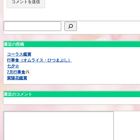
最近の投稿
コーラス鑑賞
行事食（オムライス・ひつまぶし）
七夕☆
7月行事食
紫陽花鑑賞
最近のコメント