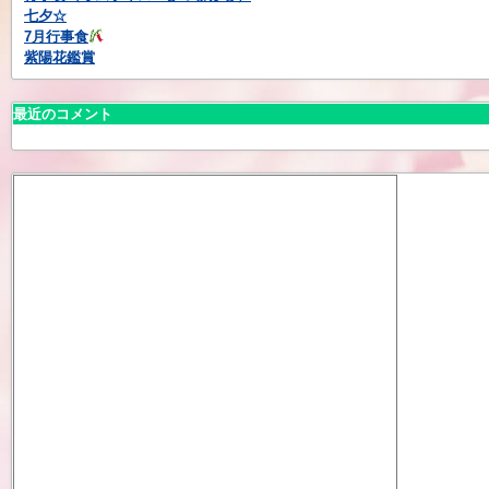
七夕☆
7月行事食
紫陽花鑑賞
最近のコメント