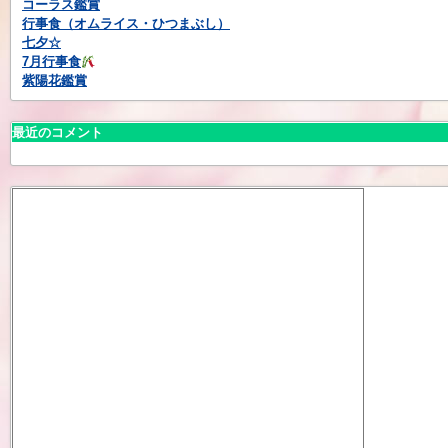
コーラス鑑賞
行事食（オムライス・ひつまぶし）
七夕☆
7月行事食
紫陽花鑑賞
最近のコメント