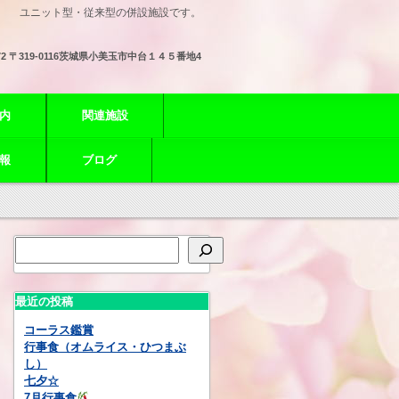
ユニット型・従来型の併設施設です。
72
〒319-0116茨城県小美玉市中台１４５番地4
内
関連施設
報
ブログ
最近の投稿
コーラス鑑賞
行事食（オムライス・ひつまぶ
し）
七夕☆
7月行事食