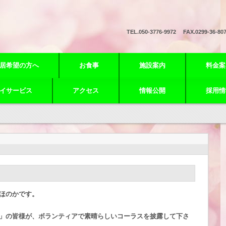
TEL.
050-3776-9972 FAX.0299-36-80
居希望の方へ
お食事
施設案内
料金案
イサービス
アクセス
情報公開
採用情
ほのかです。
」の皆様が、ボランティアで素晴らしいコーラスを披露して下さ