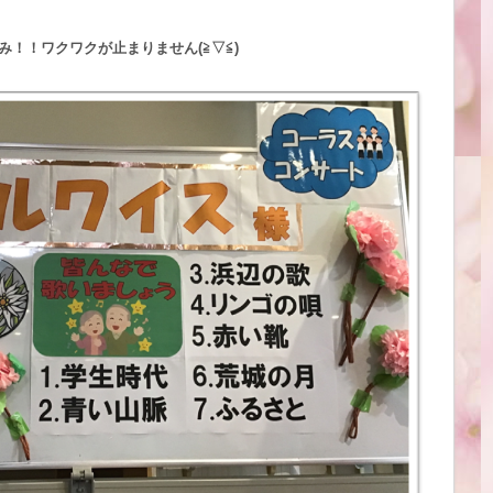
！！ワクワクが止まりません(≧▽≦)